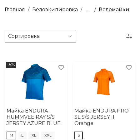
PRIME VRC
Главная
Велоэкипировка
...
Веломайки
-30%
Майка ENDURA
Майка ENDURA PRO
HUMMVEE RAY S/S
SL S/S JERSEY II
JERSEY AZURE BLUE
Orange
M
L
XL
XXL
S