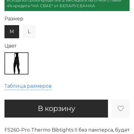
исходя из срока кредита в 12 месяцев и льготной ставки
4% кредита "НА СВАЕ" от БЕЛАРУСБАНКА
Размер
M
L
Цвет
Таблица размеров
В корзину
FS260-Pro Thermo Bibtights II без памперса, будет