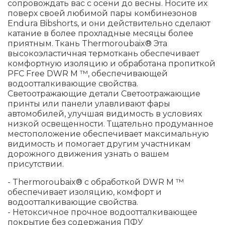
сопровождать вас с осени до весны. Носите их
поверх своей любимой пары комбинезонов
Endura Bibshorts, и они действительно сделают
катание в более прохладные месяцы более
приятным. Ткань Thermoroubaix® Эта
высокоэластичная термоткань обеспечивает
комфортную изоляцию и обработана пропиткой
PFC Free DWR M ™, обеспечивающей
водоотталкивающие свойства.
Светоотражающие детали Светоотражающие
принты или панели улавливают фары
автомобилей, улучшая видимость в условиях
низкой освещенности. Тщательно продуманное
местоположение обеспечивает максимальную
видимость и помогает другим участникам
дорожного движения узнать о вашем
присутствии.
- Thermoroubaix® с обработкой DWR M ™
обеспечивает изоляцию, комфорт и
водоотталкивающие свойства.
- Нетоксичное прочное водоотталкивающее
покрытие без содержания ПФУ